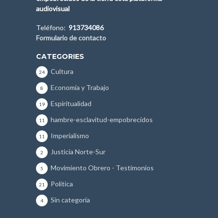
audiovisual
Teléfono:
913734086
Formulario de contacto
CATEGORIES
Cultura
24
Economía y Trabajo
8
Espiritualidad
19
hambre-esclavitud-empobrecidos
11
Imperialismo
11
Justicia Norte-Sur
2
Movimiento Obrero - Testimonios
5
Política
21
Sin categoría
4