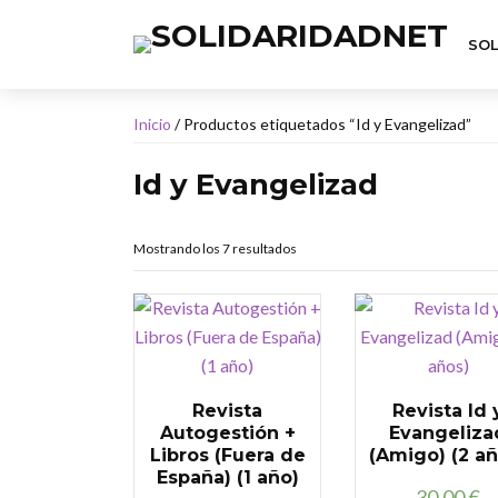
SOL
Inicio
/ Productos etiquetados “Id y Evangelizad”
Id y Evangelizad
Mostrando los 7 resultados
Revista
Revista Id 
Autogestión +
Evangeliza
Libros (Fuera de
(Amigo) (2 añ
España) (1 año)
30,00
€