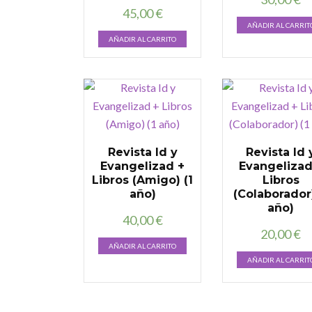
45,00
€
AÑADIR AL CARRIT
AÑADIR AL CARRITO
Revista Id y
Revista Id 
Evangelizad +
Evangelizad
Libros (Amigo) (1
Libros
año)
(Colaborador)
año)
40,00
€
20,00
€
AÑADIR AL CARRITO
AÑADIR AL CARRIT