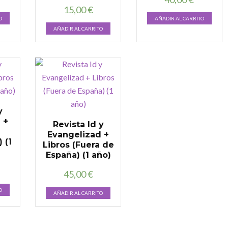
15,00
€
O
AÑADIR AL CARRITO
AÑADIR AL CARRITO
y
 +
Revista Id y
Evangelizad +
 (1
Libros (Fuera de
España) (1 año)
45,00
€
O
AÑADIR AL CARRITO