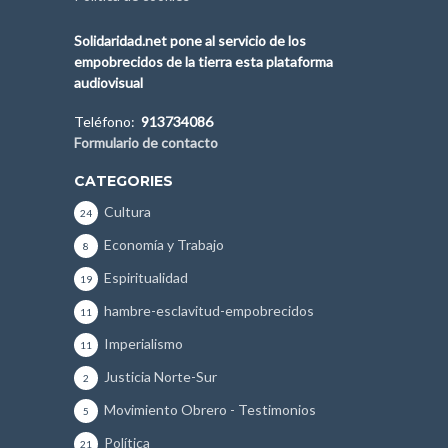
Solidaridad.net pone al servicio de los
empobrecidos de la tierra esta plataforma
audiovisual
Teléfono:
913734086
Formulario de contacto
CATEGORIES
Cultura
24
Economía y Trabajo
8
Espiritualidad
19
hambre-esclavitud-empobrecidos
11
Imperialismo
11
Justicia Norte-Sur
2
Movimiento Obrero - Testimonios
5
Política
21