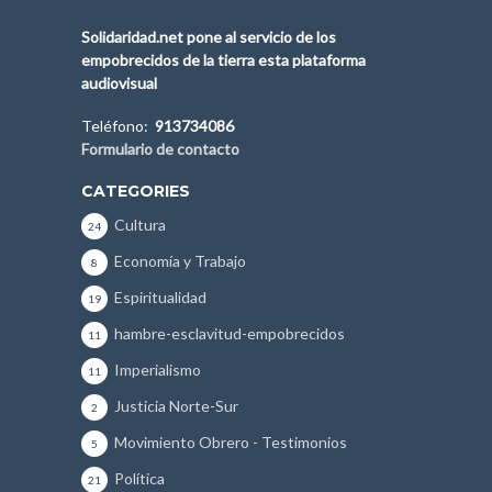
Solidaridad.net pone al servicio de los
empobrecidos de la tierra esta plataforma
audiovisual
Teléfono:
913734086
Formulario de contacto
CATEGORIES
Cultura
24
Economía y Trabajo
8
Espiritualidad
19
hambre-esclavitud-empobrecidos
11
Imperialismo
11
Justicia Norte-Sur
2
Movimiento Obrero - Testimonios
5
Política
21