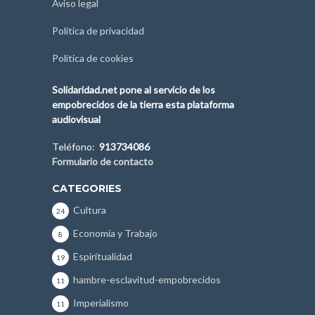
Aviso legal
Política de privacidad
Política de cookies
Solidaridad.net pone al servicio de los
empobrecidos de la tierra esta plataforma
audiovisual
Teléfono:
913734086
Formulario de contacto
CATEGORIES
Cultura
24
Economía y Trabajo
8
Espiritualidad
19
hambre-esclavitud-empobrecidos
11
Imperialismo
11