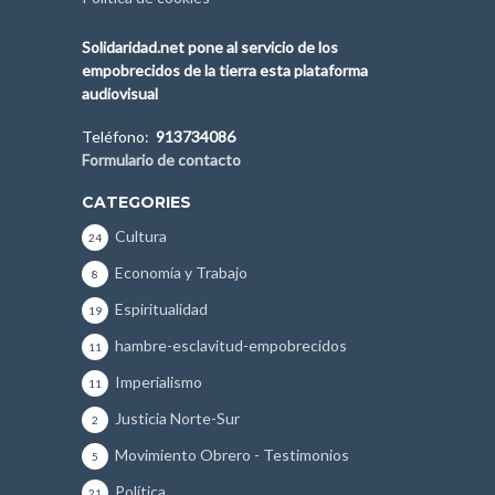
Solidaridad.net pone al servicio de los
empobrecidos de la tierra esta plataforma
audiovisual
Teléfono:
913734086
Formulario de contacto
CATEGORIES
Cultura
24
Economía y Trabajo
8
Espiritualidad
19
hambre-esclavitud-empobrecidos
11
Imperialismo
11
Justicia Norte-Sur
2
Movimiento Obrero - Testimonios
5
Política
21