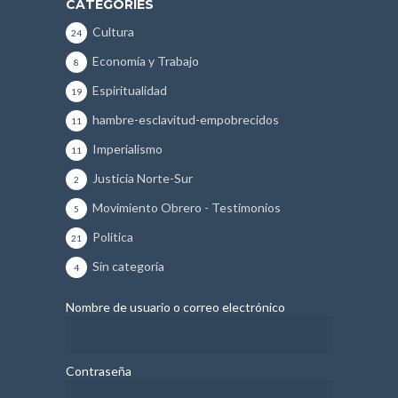
CATEGORIES
Cultura
24
Economía y Trabajo
8
Espiritualidad
19
hambre-esclavitud-empobrecidos
11
Imperialismo
11
Justicia Norte-Sur
2
Movimiento Obrero - Testimonios
5
Política
21
Sin categoría
4
Nombre de usuario o correo electrónico
Contraseña