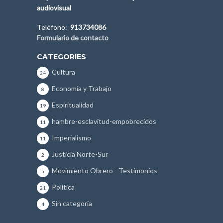
audiovisual
Teléfono:
913734086
Formulario de contacto
CATEGORIES
Cultura
24
Economía y Trabajo
8
Espiritualidad
19
hambre-esclavitud-empobrecidos
11
Imperialismo
11
Justicia Norte-Sur
2
Movimiento Obrero - Testimonios
5
Política
21
Sin categoría
4