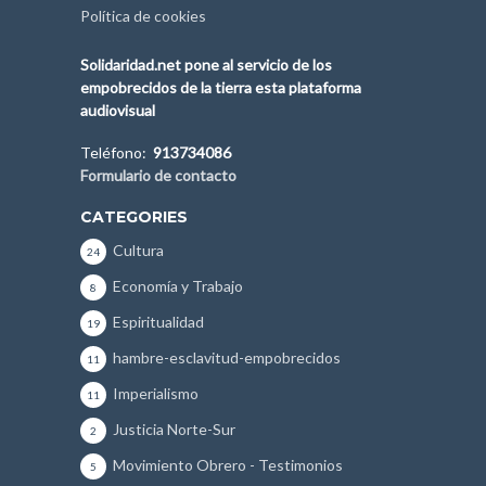
Política de cookies
Solidaridad.net pone al servicio de los
empobrecidos de la tierra esta plataforma
audiovisual
Teléfono:
913734086
Formulario de contacto
CATEGORIES
Cultura
24
Economía y Trabajo
8
Espiritualidad
19
hambre-esclavitud-empobrecidos
11
Imperialismo
11
Justicia Norte-Sur
2
Movimiento Obrero - Testimonios
5