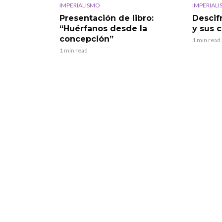
IMPERIALISMO
IMPERIAL
Presentación de libro:
Descif
“Huérfanos desde la
y sus 
concepción”
1 min read
1 min read