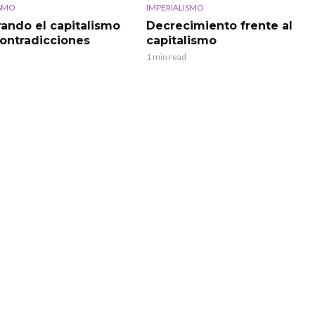
ISMO
IMPERIALISMO
rando el capitalismo
Decrecimiento frente al
contradicciones
capitalismo
1 min read