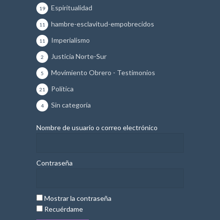
Espiritualidad
19
hambre-esclavitud-empobrecidos
11
Imperialismo
11
Justicia Norte-Sur
2
Movimiento Obrero - Testimonios
5
Política
21
Sin categoría
4
Nombre de usuario o correo electrónico
Contraseña
Mostrar la contraseña
Recuérdame