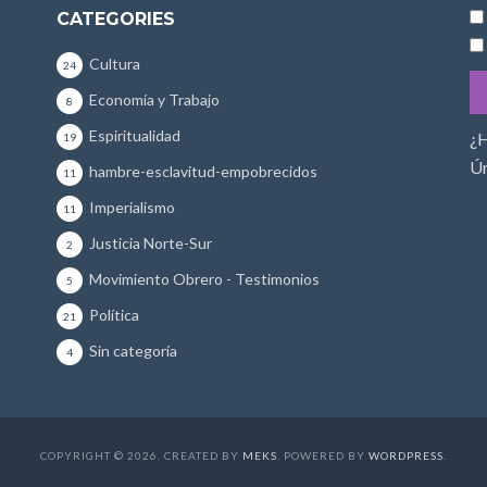
CATEGORIES
Cultura
24
Economía y Trabajo
8
Espiritualidad
¿H
19
Ún
hambre-esclavitud-empobrecidos
11
Imperialismo
11
Justicia Norte-Sur
2
Movimiento Obrero - Testimonios
5
Política
21
Sin categoría
4
COPYRIGHT © 2026. CREATED BY
MEKS
. POWERED BY
WORDPRESS
.