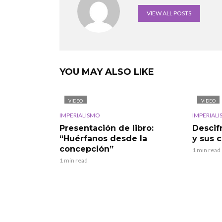
VIEW ALL POSTS
YOU MAY ALSO LIKE
VIDEO
VIDEO
IMPERIALISMO
IMPERIAL
Presentación de libro:
Descif
“Huérfanos desde la
y sus 
concepción”
1 min read
1 min read