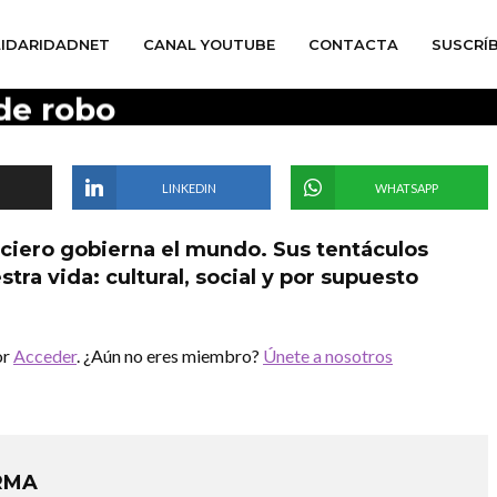
IDARIDADNET
CANAL YOUTUBE
CONTACTA
SUSCRÍ
:
de robo
LINKEDIN
WHATSAPP
ciero gobierna el mundo. Sus tentáculos
tra vida: cultural, social y por supuesto
or
Acceder
. ¿Aún no eres miembro?
Únete a nosotros
RMA