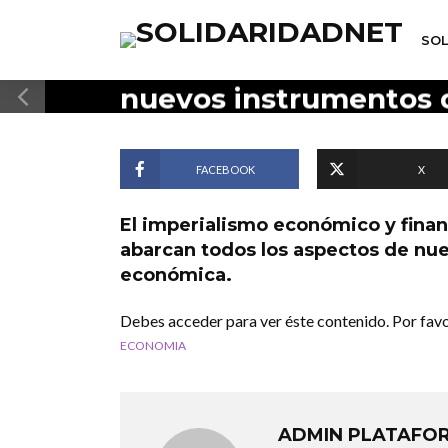
IMPERIALISMO
SOL
Capitalismo Financiero
nuevos instrumentos 
a los empobrecidos
16 de octubre de 2023
1 min read
FACEBOOK
X
El imperialismo económico y finan
abarcan todos los aspectos de nues
económica.
Debes acceder para ver éste contenido. Por fav
ECONOMIA
ADMIN PLATAFO