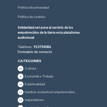
Política de privacidad
Política de cookies
Solidaridad.net pone al servicio de los
empobrecidos de la tierra esta plataforma
audiovisual
Teléfono:
913734086
Formulario de contacto
CATEGORIES
Cultura
24
Economía y Trabajo
8
Espiritualidad
19
hambre-esclavitud-empobrecidos
11
Imperialismo
11